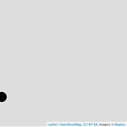
Leaflet
|
OpenStreetMap
,
CC-BY-SA
, Imagery ©
Mapbox