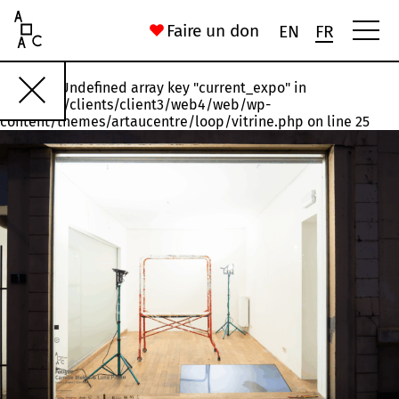
Art Au Centre
Faire un don
EN
FR
Warning
: Undefined array key "current_expo" in
Rawette
#18
#17
#16
#15
#14
/var/www/clients/client3/web4/web/wp-
content/themes/artaucentre/loop/vitrine.php
on line
25
Installation, États n°1 et n°3
Joelle Jakubiak
56 Rue Saint-Gilles
Chronoxyles. (Néologisme) Morceau d’arbre mort ou moribond
Ida Ferrand
16 Rue du Palais