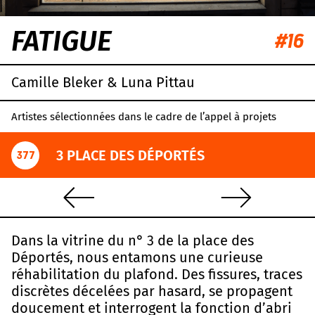
FATIGUE
#16
Camille Bleker & Luna Pittau
Artistes sélectionnées dans le cadre de l’appel à projets
3 PLACE DES DÉPORTÉS
377
Dans la vitrine du n° 3 de la place des
Déportés, nous entamons une curieuse
réhabilitation du plafond. Des fissures, traces
discrètes décelées par hasard, se propagent
doucement et interrogent la fonction d’abri
Leaflet
|
OpenStreetMap
,
CC-BY-SA
, Imagery ©
Mapbox