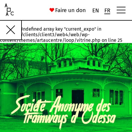
Art Au Centre
Faire un don
EN
FR
Warning
: Undefined array key "current_expo" in
Rawette
#18
#17
#16
#15
#14
/var/www/clients/client3/web4/web/wp-
content/themes/artaucentre/loop/vitrine.php
on line
25
Installation, États n°1 et n°3
Joelle Jakubiak
56 Rue Saint-Gilles
Chronoxyles. (Néologisme) Morceau d’arbre mort ou moribond
Ida Ferrand
16 Rue du Palais