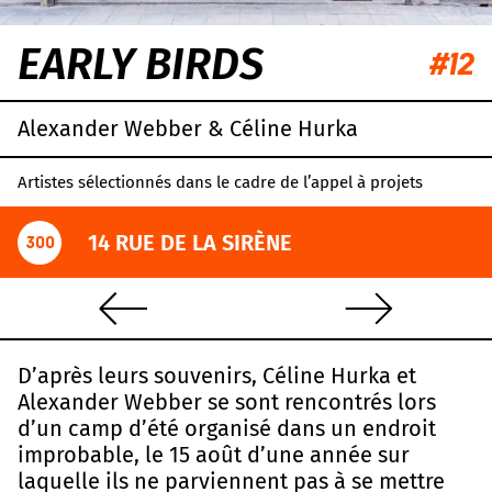
EARLY BIRDS
#12
Alexander Webber & Céline Hurka
Artistes sélectionnés dans le cadre de l’appel à projets
14 RUE DE LA SIRÈNE
300
D’après leurs souvenirs, Céline Hurka et
Alexander Webber se sont rencontrés lors
d’un camp d’été organisé dans un endroit
improbable, le 15 août d’une année sur
laquelle ils ne parviennent pas à se mettre
Leaflet
|
OpenStreetMap
,
CC-BY-SA
, Imagery ©
Mapbox