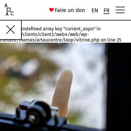
Art Au Centre
Faire un don
EN
FR
Warning
: Undefined array key "current_expo" in
Rawette
#18
#17
#16
#15
#14
/var/www/clients/client3/web4/web/wp-
content/themes/artaucentre/loop/vitrine.php
on line
25
Installation, États n°1 et n°3
Joelle Jakubiak
56 Rue Saint-Gilles
Chronoxyles. (Néologisme) Morceau d’arbre mort ou moribond
Ida Ferrand
16 Rue du Palais