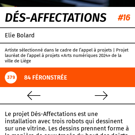
DÉS-AFFECTATIONS
#16
Elie Bolard
Artiste sélectionné dans le cadre de l’appel à projets | Projet
lauréat de l’appel à projets «Arts numériques 2024» de la
ville de Liège
84 FÉRONSTRÉE
379
Le projet Dés-Affectations est une
installation avec trois robots qui dessinent
sur une vitrine. Les dessins prennent forme à
Leaflet
|
OpenStreetMap
,
CC-BY-SA
, Imagery ©
Mapbox