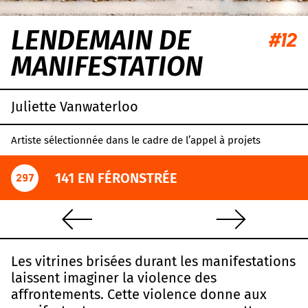
LENDEMAIN DE
#12
MANIFESTATION
Juliette Vanwaterloo
Artiste sélectionnée dans le cadre de l’appel à projets
141 EN FÉRONSTRÉE
297
Les vitrines brisées durant les manifestations
laissent imaginer la violence des
affrontements. Cette violence donne aux
Leaflet
|
OpenStreetMap
,
CC-BY-SA
, Imagery ©
Mapbox