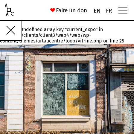
Art Au Centre
Faire un don
EN
FR
Warning
: Undefined array key "current_expo" in
Rawette
#18
#17
#16
#15
#14
/var/www/clients/client3/web4/web/wp-
content/themes/artaucentre/loop/vitrine.php
on line
25
Installation, États n°1 et n°3
Joelle Jakubiak
56 Rue Saint-Gilles
Chronoxyles. (Néologisme) Morceau d’arbre mort ou moribond
Ida Ferrand
16 Rue du Palais