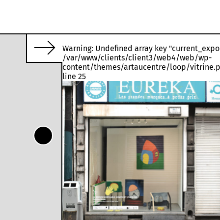
Warning
: Undefined array key "current_expo
/var/www/clients/client3/web4/web/wp-
 qu’on laisse se décomposer.
content/themes/artaucentre/loop/vitrine.
line
25