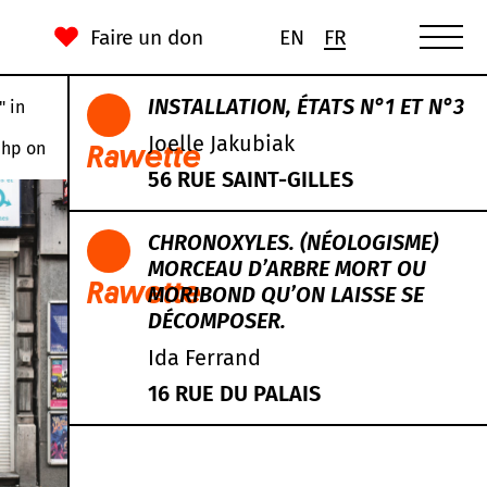
Faire un don
EN
FR
INSTALLATION, ÉTATS N°1 ET N°3
" in
Joelle Jakubiak
php
on
Rawette
56 RUE SAINT-GILLES
CHRONOXYLES. (NÉOLOGISME)
MORCEAU D’ARBRE MORT OU
Rawette
MORIBOND QU’ON LAISSE SE
DÉCOMPOSER.
Ida Ferrand
16 RUE DU PALAIS