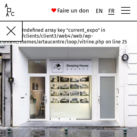
Art Au Centre
Faire un don
EN
FR
Warning
: Undefined array key "current_expo" in
Rawette
#18
#17
#16
#15
#14
/var/www/clients/client3/web4/web/wp-
content/themes/artaucentre/loop/vitrine.php
on line
25
Installation, États n°1 et n°3
Joelle Jakubiak
56 Rue Saint-Gilles
Chronoxyles. (Néologisme) Morceau d’arbre mort ou moribond
Ida Ferrand
16 Rue du Palais