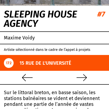
SLEEPING HOUSE
#7
AGENCY
Maxime Voidy
Artiste sélectionné dans le cadre de l’appel à projets
15 RUE DE L'UNIVERSITÉ
172
Sur le littoral breton, en basse saison, les
stations balnéaires se vident et deviennent
pendant une partie de l’année de vastes
Leaflet
|
OpenStreetMap
,
CC-BY-SA
, Imagery ©
Mapbox