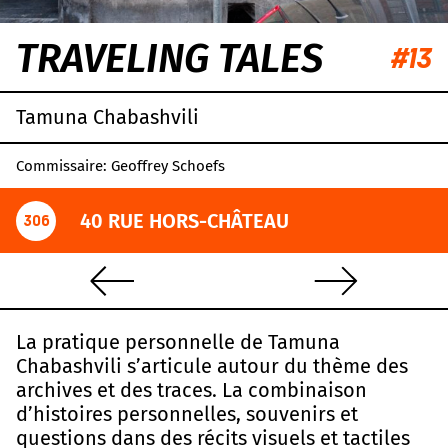
TRAVELING TALES
#13
Tamuna Chabashvili
Commissaire: Geoffrey Schoefs
40 RUE HORS-CHÂTEAU
306
La pratique personnelle de Tamuna
Chabashvili s’articule autour du thème des
archives et des traces. La combinaison
d’histoires personnelles, souvenirs et
questions dans des récits visuels et tactiles
Leaflet
|
OpenStreetMap
,
CC-BY-SA
, Imagery ©
Mapbox