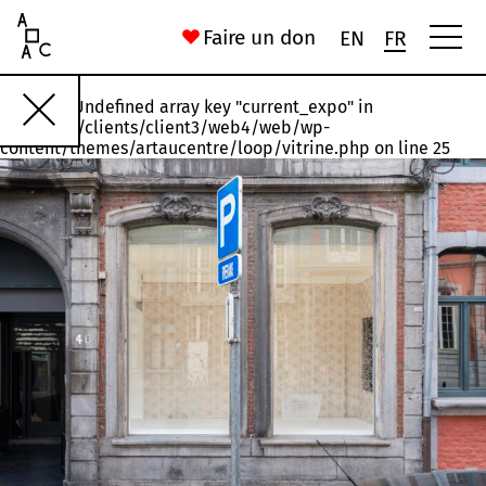
Art Au Centre
Faire un don
EN
FR
Warning
: Undefined array key "current_expo" in
Rawette
#18
#17
#16
#15
#14
/var/www/clients/client3/web4/web/wp-
content/themes/artaucentre/loop/vitrine.php
on line
25
Installation, États n°1 et n°3
Joelle Jakubiak
56 Rue Saint-Gilles
Chronoxyles. (Néologisme) Morceau d’arbre mort ou moribond
Ida Ferrand
16 Rue du Palais